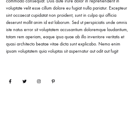
commodo consequat. Duis aute irure dolor in reprehenderit in
voluptate velit esse cillum dolore eu fugiat nulla pariatur. Excepteur
sint occaecat cupidatat non proident, sunt in culpa qui officia
deserunt mollit anim id est laborum. Sed ut perspiciatis unde omnis
iste natus error sit voluptatem accusantium doloremque laudantium,
totam rem aperiam, eaque ipsa quae ab illo inventore veritatis et
quasi architecto beatae vitae dicta sunt explicabo. Nemo enim
ipsam voluptatem quia voluptas sit aspernatur aut odit aut fugit
FAQ
Privacy Policy
Contact Clift House
©2026 Clift House, All rights reserved.